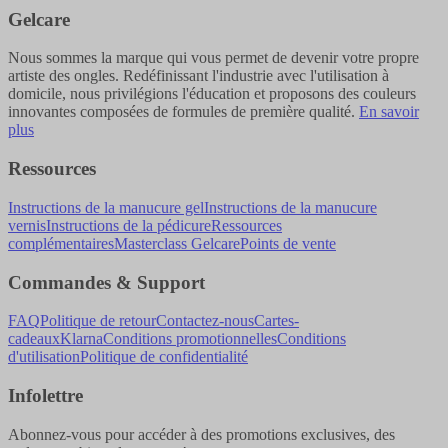
Gelcare
Nous sommes la marque qui vous permet de devenir votre propre
artiste des ongles. Redéfinissant l'industrie avec l'utilisation à
domicile, nous privilégions l'éducation et proposons des couleurs
innovantes composées de formules de première qualité.
En savoir
plus
Ressources
Instructions de la manucure gel
Instructions de la manucure
vernis
Instructions de la pédicure
Ressources
complémentaires
Masterclass Gelcare
Points de vente
Commandes & Support
FAQ
Politique de retour
Contactez-nous
Cartes-
cadeaux
Klarna
Conditions promotionnelles
Conditions
d'utilisation
Politique de confidentialité
Infolettre
Abonnez-vous pour accéder à des promotions exclusives, des