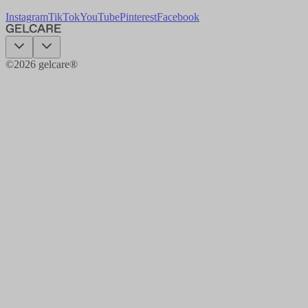
Instagram
TikTok
YouTube
Pinterest
Facebook
©
2026
gelcare®