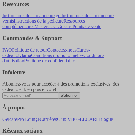
Ressources
Instructions de la manucure gel
Instructions de la manucure
vernis
Instructions de la pédicure
Ressources
complémentaires
Masterclass Gelcare
Points de vente
Commandes & Support
FAQ
Politique de retour
Contactez-nous
Cartes-
cadeaux
Klarna
Conditions promotionnelles
Conditions
d'utilisation
Politique de confidentialité
Infolettre
Abonnez-vous pour accéder à des promotions exclusives, des
cadeaux et bien plus encore!
S'abonner
À propos
Gelcare
Pro Lounge
Carrières
Club VIP GELCARE
Blogue
Réseaux sociaux