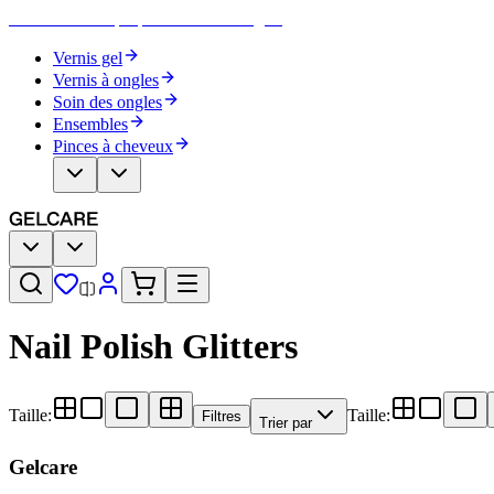
Devenez votre propre artiste des ongles
Vernis gel
Vernis à ongles
Soin des ongles
Ensembles
Pinces à cheveux
Nail Polish Glitters
Taille
:
Taille
:
Filtres
Trier par
Gelcare