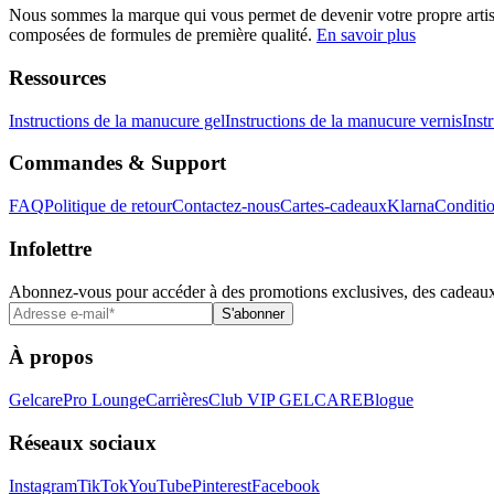
Nous sommes la marque qui vous permet de devenir votre propre artiste 
composées de formules de première qualité.
En savoir plus
Ressources
Instructions de la manucure gel
Instructions de la manucure vernis
Inst
Commandes & Support
FAQ
Politique de retour
Contactez-nous
Cartes-cadeaux
Klarna
Conditio
Infolettre
Abonnez-vous pour accéder à des promotions exclusives, des cadeaux 
S'abonner
À propos
Gelcare
Pro Lounge
Carrières
Club VIP GELCARE
Blogue
Réseaux sociaux
Instagram
TikTok
YouTube
Pinterest
Facebook