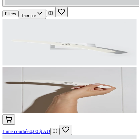
Filtres
Trier par
Lime courbée
4,00 $ AU