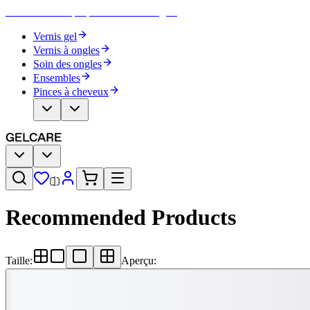
Devenez votre propre artiste des ongles
Vernis gel
Vernis à ongles
Soin des ongles
Ensembles
Pinces à cheveux
Recommended Products
Taille
:
Aperçu
: