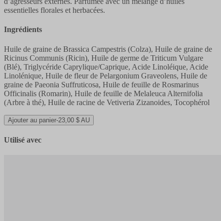
d’agresseurs externes. Parfumée avec un mélange d’huiles
essentielles florales et herbacées.
Ingrédients
Huile de graine de Brassica Campestris (Colza), Huile de graine de
Ricinus Communis (Ricin), Huile de germe de Triticum Vulgare
(Blé), Triglycéride Caprylique/Caprique, Acide Linoléique, Acide
Linolénique, Huile de fleur de Pelargonium Graveolens, Huile de
graine de Paeonia Suffruticosa, Huile de feuille de Rosmarinus
Officinalis (Romarin), Huile de feuille de Melaleuca Alternifolia
(Arbre à thé), Huile de racine de Vetiveria Zizanoides, Tocophérol
Ajouter au panier
-
23,00 $ AU
Utilisé avec